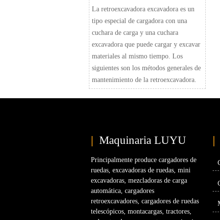
La retroexcavadora excavadora es un
tipo especial de cargadora con una
cuchara de carga y una cuchara
excavadora que puede cargar y excavar
materiales al mismo tiempo. Los
siguientes son los métodos generales de
mantenimiento de la retroexcavadora.
|
Maquinaria LUYU
|
Principalmente produce cargadores de
ruedas, excavadoras de ruedas, mini
excavadoras, mezcladoras de carga
automática, cargadores
retroexcavadores, cargadores de ruedas
telescópicos, montacargas, tractores,