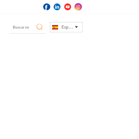

Español
