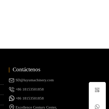
|
Contáctenos

SD@luyumachinery.com


+86 18153501858

+86 18153501858


Excellence Century Center,