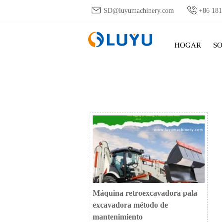


SD@luyumachinery.com
+86 18
HOGAR
S
Máquina retroexcavadora pala
excavadora método de
mantenimiento