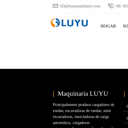


SD@luyumachinery.com
+86 18
HOGAR
S
|
Maquinaria LUYU
|
Principalmente produce cargadores de
ruedas, excavadoras de ruedas, mini
excavadoras, mezcladoras de carga
automática, cargadores