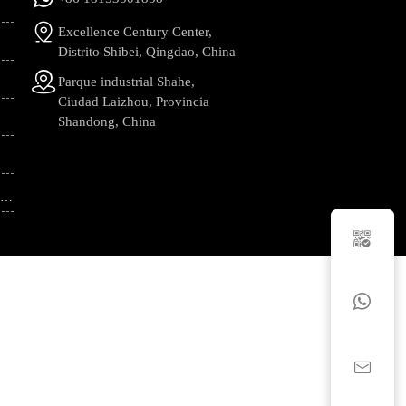

Excellence Century Center,
Distrito Shibei, Qingdao, China

Parque industrial Shahe,
Ciudad Laizhou, Provincia
Shandong, China
SILVICULTURA Y EXPLOTACIÓN TALLADA


