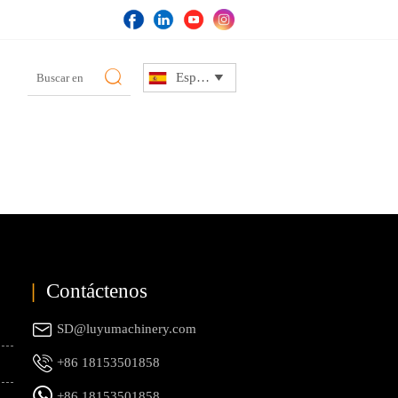

Español

|
Contáctenos

SD@luyumachinery.com

+86 18153501858

+86 18153501858