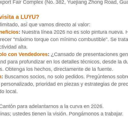
xport Fair Complex (No. 382, Yuejiang Zhong Road, Gu
 visita a LUYU?
mitado, así que vamos directo al valor:
neficios
:
Nuestra línea 2026 no es solo pintura nueva.
ofrecer "máximo torque con mínimo combustible". Se trat
tividad alta.
olo con Vendedores
:
¿Cansado de presentaciones gené
and para profundizar en los detalles técnicos, desde la d
s. Obtenga los hechos, directamente de la fuente.
n
:
Buscamos socios, no solo pedidos. Pregúntenos sobr
personalizado, prioridad en piezas y estrategias de pre
o local.
 Cantón para adelantarnos a la curva en 2026.
nas; ustedes tienen la visión. Pongámonos a trabajar.