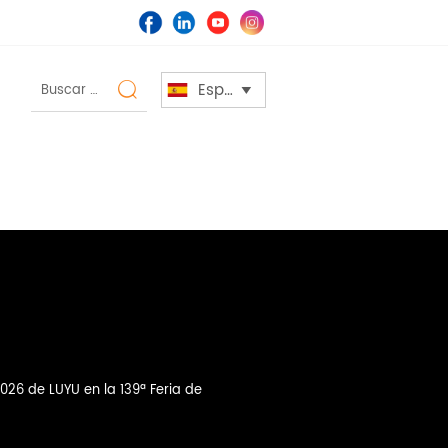
Español


6 de LUYU en la 139ª Feria de