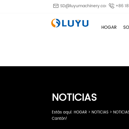

SD@luyumachinery.com

+86 1
HOGAR
SO
NOTICIAS
Estás aquí:
HOGAR
>
NOTICIAS
>
NOTICIA
Cantón!