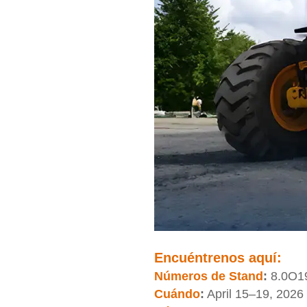
Encuéntrenos aquí:
Números de Stand
:
8.0O19
Cuándo
:
April 15–19, 2026