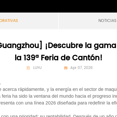
ORATIVAS
NOTICIAS
Guangzhou] ¡Descubre la gama 
la 139ª Feria de Cantón!
LUYU
Apr 07, 2026


,
e acerca rápidamente, y la energía en el sector de maqu
 feria ha sido la ventana del mundo hacia el progreso in
resenta con una línea 2026 diseñada para redefinir la ef
con una prioridad: su rentabilidad. Después de un año 