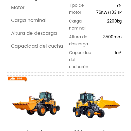
ruedas compacta
cargadora
Tipo de
YN
Motor
compacta
motor
76KW/103HP
Carga nominal
Carga
2200kg
nominal
Altura de descarga
Altura de
3500mm
descarga
Capacidad del cucharón
Capacidad
1m³
del
cucharón