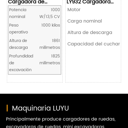
Cargadora de
LY932 Cargadora
ruedas 946 de 2,5
compacta de
Motor
Potencia
1000
toneladas
ruedas
nominal
W/13,5 CV
Carga nominal
Peso
1000 kilos
operativo
Altura de descarga
Altura de
1861
Capacidad del cucharón
descarga
milímetros
Profundidad
1825
de
milímetros
excavación
|
Maquinaria LUYU
Principalmente produce cargadores de ruedas,
excavadoras de ruedas, mini excavadoras,