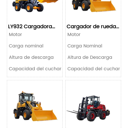
LY932 Cargadora
Cargador de ruedas
compacta de
932F
Motor
Motor
ruedas
Carga nominal
Carga Nominal
Altura de descarga
Altura de Descarga
Capacidad del cucharón
Capacidad del cucharón