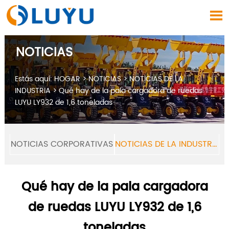

NOTICIAS
Estás aquí:
HOGAR
>
NOTICIAS
>
NOTICIAS DE LA
INDUSTRIA
>
Qué hay de la pala cargadora de ruedas
LUYU LY932 de 1,6 toneladas
NOTICIAS CORPORATIVAS
NOTICIAS DE LA INDUSTRIA
Qué hay de la pala cargadora
de ruedas LUYU LY932 de 1,6
toneladas