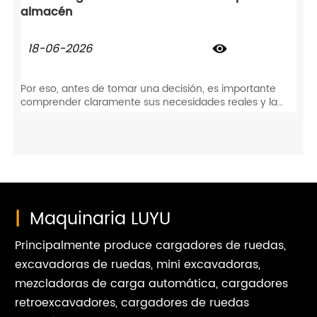
almacén
18-06-2026

Por eso, antes de tomar una decisión, es importante
comprender claramente sus necesidades reales y la
configuración práctica del equipo. Por eso ofrecemos
esta guía completa para ayudarle a elegir la carretilla
elevadora adecuada para el funcionamiento de su
almacén.
|
Maquinaria LUYU
Principalmente produce cargadores de ruedas,
excavadoras de ruedas, mini excavadoras,
mezcladoras de carga automática, cargadores
retroexcavadores, cargadores de ruedas