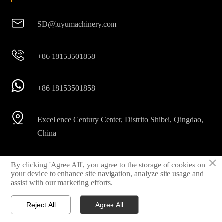

SD@luyumachinery.com

+86 18153501858

+86 18153501858

Excellence Century Center, Distrito Shibei, Qingdao,
China
×

By clicking 'Agree All', you agree to the storage of cookies on
Parque industrial Shahe, Ciudad Laizhou, Provincia
your device to enhance site navigation, analyze site usage and
Shandong, China
assist with our marketing efforts.
Reject All
Agree All



Inicio
Correo electrónico
Whatsapp