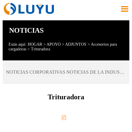

NOTICIAS
Estás aquí:
HOGAR
>
APOYO
>
ADJUNTOS
>
Accesorios para
cargadoras
>
Trituradora
NOTICIAS CORPORATIVAS
NOTICIAS DE LA INDUSTRIA
Trituradora
