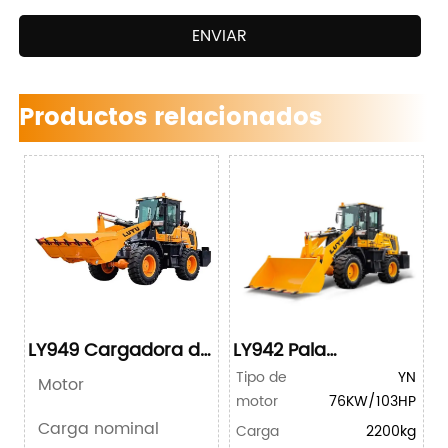
ENVIAR
Productos relacionados
LY949 Cargadora de
LY942 Pala
ruedas compacta
cargadora
Tipo de
YN
Motor
compacta
motor
76KW/103HP
Carga nominal
Carga
2200kg