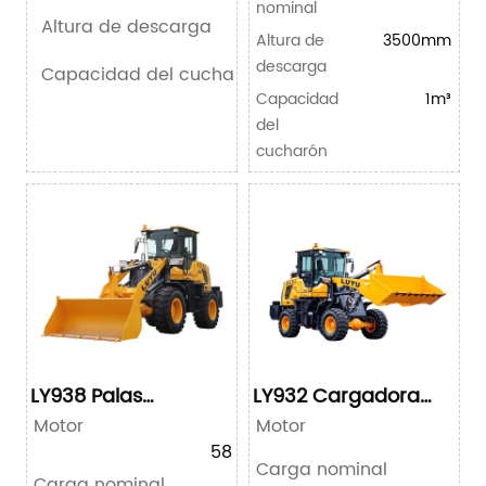
nominal
Altura de descarga
Altura de
3500mm
descarga
Capacidad del cucharón
Capacidad
1m³
del
cucharón
LY938 Palas
LY932 Cargadora
Cargadoras
compacta de
Motor
Motor
YN27T
ruedas
58KW/78HP
Carga nominal
Carga nominal
2000kg