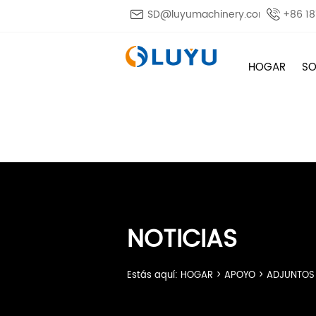

SD@luyumachinery.com

+86 1
HOGAR
SO
NOTICIAS
Estás aquí:
HOGAR
>
APOYO
>
ADJUNTOS