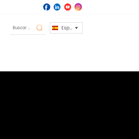
Español

