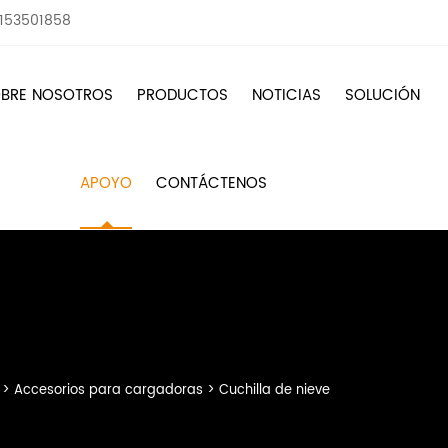
8153501858
BRE NOSOTROS
PRODUCTOS
NOTICIAS
SOLUCIÓN
APOYO
CONTÁCTENOS
>
Accesorios para cargadoras
>
Cuchilla de nieve