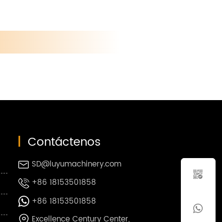
|
Contáctenos
SD@luyumachinery.com


+86 18153501858

+86 18153501858


Excellence Century Center,
