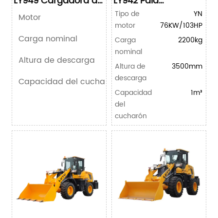
LY949 Cargadora de
LY942 Pala
ruedas compacta
cargadora
Tipo de
YN
Motor
compacta
motor
76KW/103HP
Carga nominal
Carga
2200kg
nominal
Altura de descarga
Altura de
3500mm
descarga
Capacidad del cucharón
Capacidad
1m³
del
cucharón