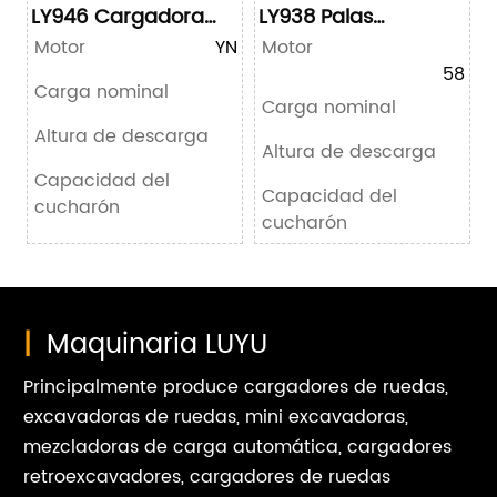
LY946 Cargadora
LY938 Palas
Mini sobre Ruedas
Cargadoras
Motor
YN92KW/123HP
Motor
58KW
Carga nominal
2500kg
Carga nominal
2
Altura de descarga
3500mm
Altura de descarga
35
Capacidad del
1.1m³
Capacidad del
cucharón
cucharón
|
Maquinaria LUYU
Principalmente produce cargadores de ruedas,
excavadoras de ruedas, mini excavadoras,
mezcladoras de carga automática, cargadores
retroexcavadores, cargadores de ruedas