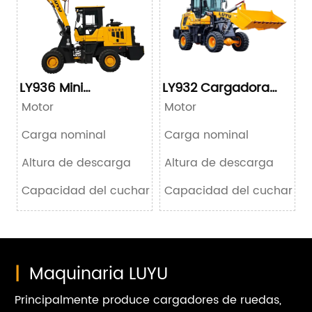
LY936 Mini
LY932 Cargadora
Cargadora de
compacta de
Motor
Motor
ruedas
ruedas
Carga nominal
Carga nominal
Altura de descarga
Altura de descarga
Capacidad del cucharón
Capacidad del cucharón
|
Maquinaria LUYU
Principalmente produce cargadores de ruedas,