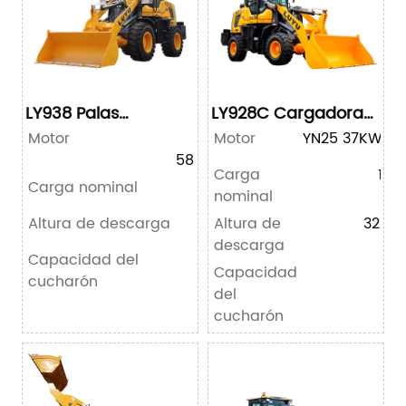
LY938 Palas
LY928C Cargadora
Cargadoras
de ruedas
Motor
Motor
YN27T
YN25 37KW/5
58KW/78HP
Carga
150
Carga nominal
2000kg
nominal
Altura de descarga
3500mm
Altura de
3200
descarga
Capacidad del
0.8m³
Capacidad
0.
cucharón
del
cucharón