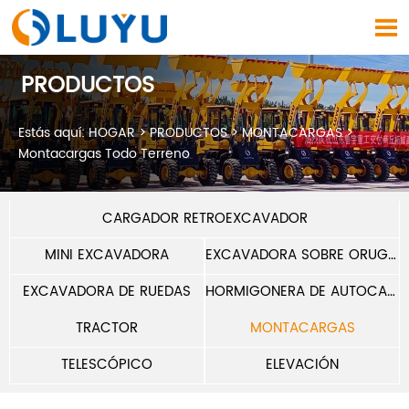

PRODUCTOS
Estás aquí:
HOGAR
>
PRODUCTOS
>
MONTACARGAS
>
Montacargas Todo Terreno
CARGADOR RETROEXCAVADOR
MINI EXCAVADORA
EXCAVADORA SOBRE ORUGAS
EXCAVADORA DE RUEDAS
HORMIGONERA DE AUTOCARGA
TRACTOR
MONTACARGAS
TELESCÓPICO
ELEVACIÓN