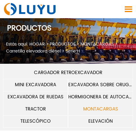

PRODUCTOS
Estás aquí:
HOGAR
>
PRODUCTOS
>
MONTACARGAS
>
Carretilla elevadora diésel
>
Serie H
CARGADOR RETROEXCAVADOR
MINI EXCAVADORA
EXCAVADORA SOBRE ORUGAS
EXCAVADORA DE RUEDAS
HORMIGONERA DE AUTOCARGA
TRACTOR
MONTACARGAS
TELESCÓPICO
ELEVACIÓN