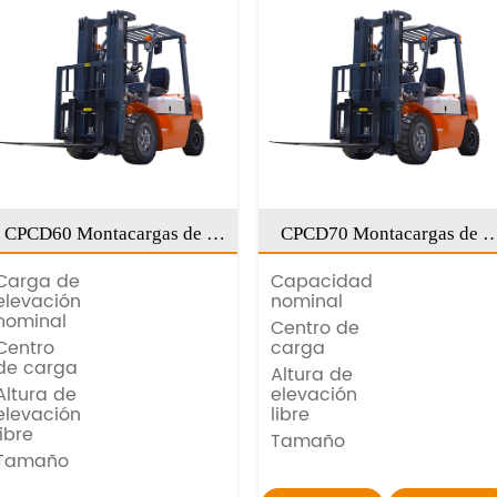
CPCD60 Montacargas de 6
CPCD70 Montacargas de 7
toneladas
toneladas
Carga de
Capacidad
elevación
nominal
nominal
Centro de
Centro
carga
de carga
Altura de
Altura de
elevación
elevación
libre
libre
Tamaño
Tamaño