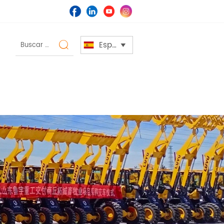
Español

