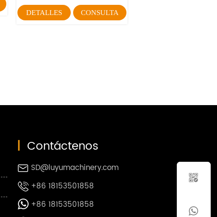
DETALLES
CONSULTA
|
Contáctenos
SD@luyumachinery.com


+86 18153501858

+86 18153501858

