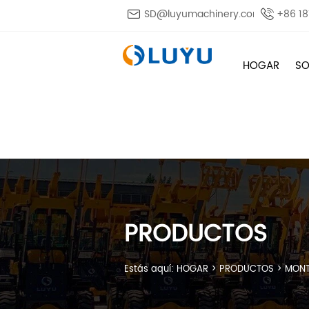

SD@luyumachinery.com

+86 1
HOGAR
SO
PRODUCTOS
Estás aquí:
HOGAR
>
PRODUCTOS
>
MON