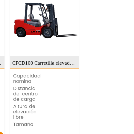
CPCD100 Carretilla elevadora
de 10 toneladas
Capacidad
5000kg
nominal
Distancia
600mm
del centro
de carga
Altura de
200mm
elevación
libre
Tamaño
1220x150x55mm