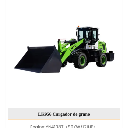
LK956 Cargador de grano
Engine:YN4108T（90KW/121HP）