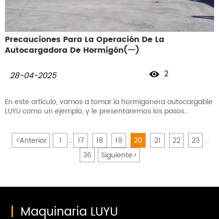
Precauciones Para La Operación De La
Autocargadora De Hormigón(一)
2

28-04-2025
En este artículo, vamos a tomar la hormigonera autocargable
LUYU como un ejemplo, y le presentaremos los pasos
detallados de operación y precauciones de varios aspectos,
incluyendo antes de la operación, durante la conducción y
después de la conducción.
<
Anterior
1
17
18
19
20
21
22
23
...
...
36
Siguiente
>
|
Maquinaria LUYU