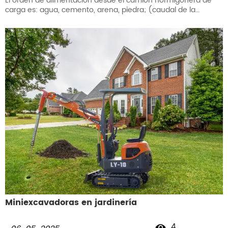
El orden de alimentación desde el camión hormigonera de
carga es: agua, cemento, arena, piedra; (caudal de la
bomba 90 L/min, la proporción específica del lote de
hormigón por favor configure según los requisitos de
construcción.
Miniexcavadoras en jardinería
4
