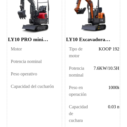
LY10 PRO mini
LY10 Excavadora
excavadora de 1 ton
miniatura de 1 tonelada
Motor
Tipo de
BRIGGS&STRATTON
KOOP 192F
motor
Potencia nominal
10KW/13.5HP
Potencia
7.6KW/10.5HP
Peso operativo
1000kg
nominal
Capacidad del cucharón
0.03m³
Peso en
1000kg
operación
Capacidad
0.03 m³
de
cuchara