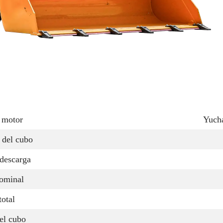
 motor
Yuch
 del cubo
 descarga
ominal
total
el cubo