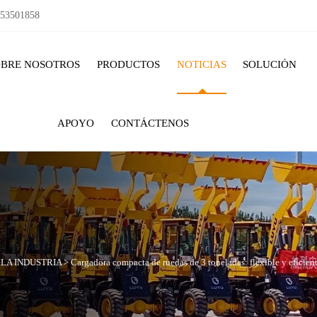
153501858
OBRE NOSOTROS
PRODUCTOS
NOTICIAS
SOLUCIÓN
APOYO
CONTÁCTENOS
 LA INDUSTRIA
>
Cargadora compacta de ruedas de 3 toneladas: flexible y eficien