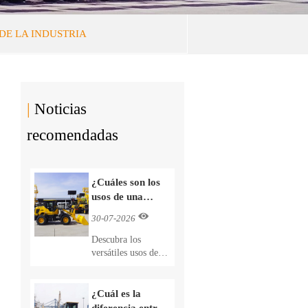
DE LA INDUSTRIA
|
Noticias
recomendadas
¿Cuáles son los
usos de una
cargadora de

30-07-2026
ruedas?
Descubra los
Comparación
versátiles usos de
entre cargadoras
las cargadoras de
de ruedas,
ruedas compactas en
excavadoras y
la agricultura, la
¿Cuál es la
tractores
construcción y la
diferencia entre