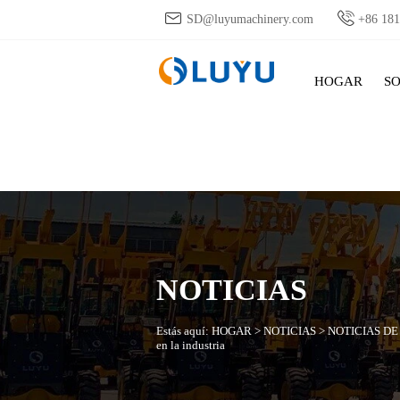


SD@luyumachinery.com
+86 18
HOGAR
S
NOTICIAS
Estás aquí:
HOGAR
>
NOTICIAS
>
NOTICIAS DE
en la industria