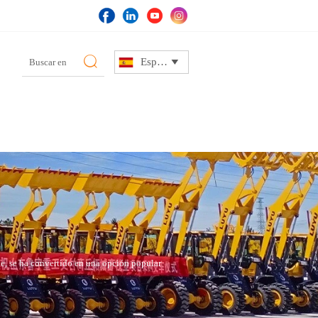

Español

te, se ha convertido en una opción popular