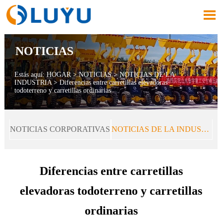

NOTICIAS
Estás aquí:
HOGAR
>
NOTICIAS
>
NOTICIAS DE LA
INDUSTRIA
>
Diferencias entre carretillas elevadoras
todoterreno y carretillas ordinarias
NOTICIAS CORPORATIVAS
NOTICIAS DE LA INDUSTRIA
Diferencias entre carretillas
elevadoras todoterreno y carretillas
ordinarias