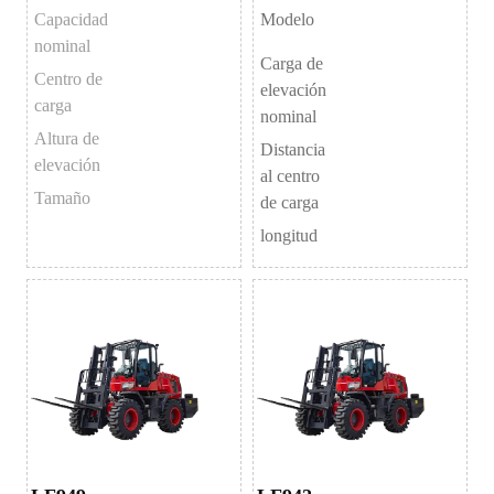
elevadora eléctrica de
elevadora eléctrica
Capacidad
Modelo
1.5Ton
nominal
Carga de
Centro de
elevación
carga
nominal
Altura de
Distancia
elevación
al centro
Tamaño
de carga
longitud