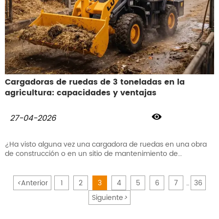
Cargadoras de ruedas de 3 toneladas en la
agricultura: capacidades y ventajas

27-04-2026
¿Ha visto alguna vez una cargadora de ruedas en una obra
de construcción o en un sitio de mantenimiento de
carreteras? En realidad, ya se está utilizando en las granjas,
convirtiéndose en un socio indispensable para la agricultura
moderna. Con el desarrollo de la modernización agrícola,
<
Anterior
1
2
3
4
5
6
7
36
...
cada vez más agricultores y propietarios buscan una
Siguiente
>
máquina que ofrezca eficiencia, flexibilidad y versatilidad.
Durante este proceso, las cargadoras de ruedas de 3
toneladas están demostrando ser irremplazables, ya que