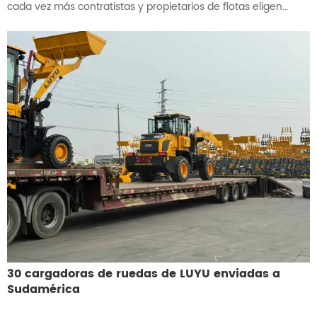
cada vez más contratistas y propietarios de flotas eligen
invertir en una excavadora de ruedas. Con sus neumáticos
de caucho integrados, estas máquinas eliminan la necesidad
de un costoso transporte en remolque de plataforma y
pueden desplazarse a velocidades de 30–40 km/h. Estas
ventajas de movilidad altamente flexible han convertido a la
excavadora de neumáticos de caucho en un elemento
absolutamente esencial en la construcción municipal, las
reparaciones de tuberías de servicios públicos, la ampliación
de carreteras y el desarrollo agrícola.
30 cargadoras de ruedas de LUYU enviadas a
Sudamérica