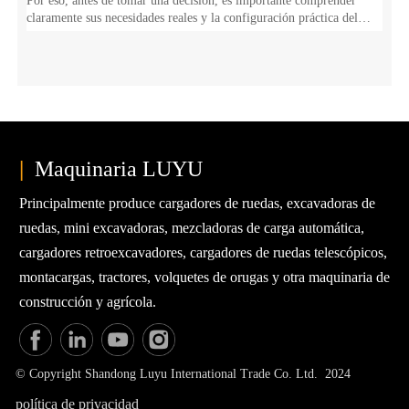
Por eso, antes de tomar una decisión, es importante comprender
claramente sus necesidades reales y la configuración práctica del
equipo. Por eso ofrecemos esta guía completa para ayudarle a elegir
la carretilla elevadora adecuada para el funcionamiento de su
almacén.
|
Maquinaria LUYU
Principalmente produce cargadores de ruedas, excavadoras de
ruedas, mini excavadoras, mezcladoras de carga automática,
cargadores retroexcavadores, cargadores de ruedas telescópicos,
montacargas, tractores, volquetes de orugas y otra maquinaria de
construcción y agrícola.
© Copyright Shandong Luyu International Trade Co. Ltd. 2024
política de privacidad