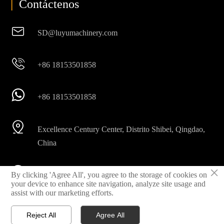
|
Contáctenos

SD@luyumachinery.com

+86 18153501858

+86 18153501858

Excellence Century Center, Distrito Shibei, Qingdao,
China
×

By clicking 'Agree All', you agree to the storage of cookies on
Parque industrial Shahe, Ciudad Laizhou, Provincia
your device to enhance site navigation, analyze site usage and
Shandong, China
assist with our marketing efforts.
Reject All
Agree All



Inicio
Correo electrónico
Whatsapp