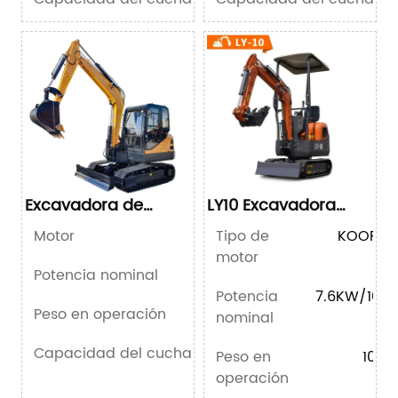
Excavadora de
LY10 Excavadora
orugas LY65
miniatura de 1
Motor
Tipo de
KOOP 19
tonelada
motor
Potencia nominal
Potencia
7.6KW/10.5
Peso en operación
nominal
Capacidad del cucharón
Peso en
1000
operación