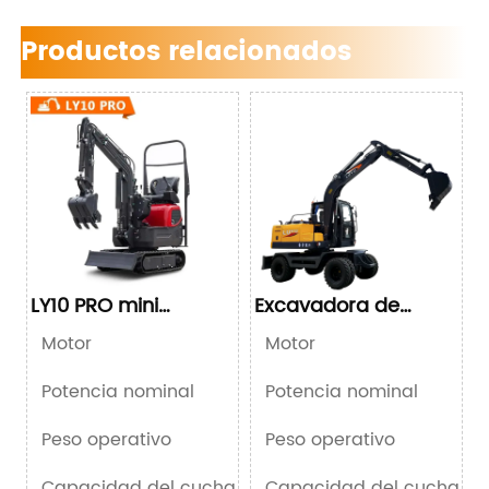
Productos relacionados
LY10 PRO mini
Excavadora de
excavadora de 1 ton
ruedas LY135Z
Motor
Motor
BRIGGS&STRAT
Potencia nominal
Potencia nominal
10KW/13.
Peso operativo
Peso operativo
100
Capacidad del cucharón
Capacidad del cucharón
0.0