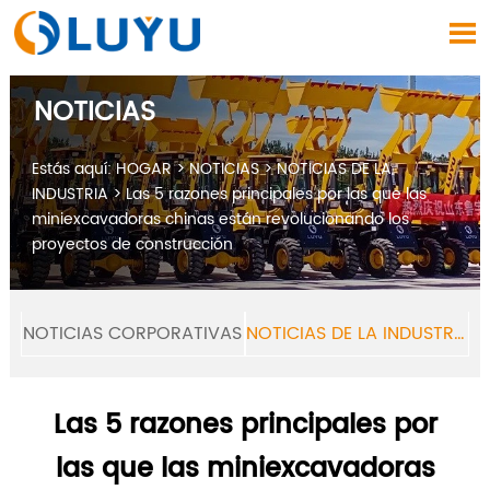

NOTICIAS
Estás aquí:
HOGAR
>
NOTICIAS
>
NOTICIAS DE LA
INDUSTRIA
>
Las 5 razones principales por las que las
miniexcavadoras chinas están revolucionando los
proyectos de construcción
NOTICIAS CORPORATIVAS
NOTICIAS DE LA INDUSTRIA
Las 5 razones principales por
las que las miniexcavadoras