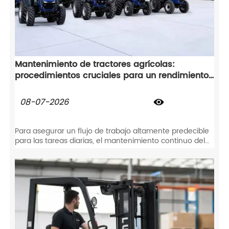
Mantenimiento de tractores agrícolas:
procedimientos cruciales para un rendimiento
óptimo en el campo
08-07-2026

Para asegurar un flujo de trabajo altamente predecible
para las tareas diarias, el mantenimiento continuo del
tractor agrícola sigue siendo absolutamente esencial.
No solo este cuidado proactivo previene el desgaste
repentino de los componentes, sino que también
protege directamente su tractor agrícola durante años
de servicio confiable en el campo.