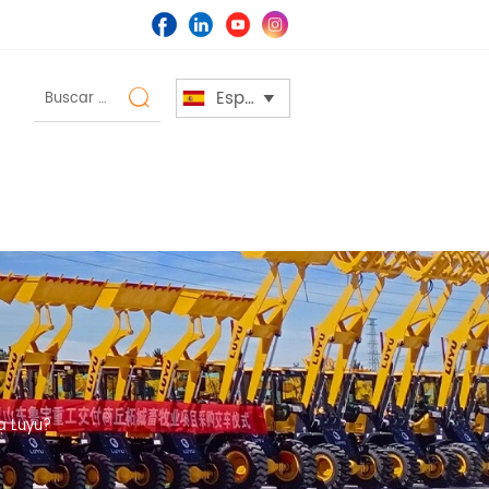
Español


a Luyu?