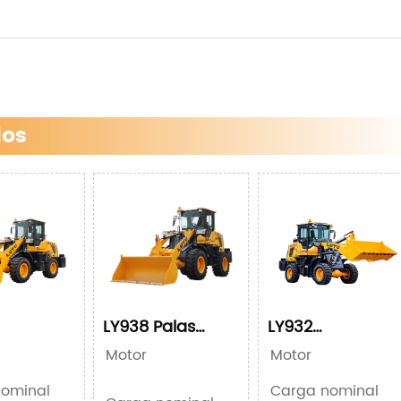
dos
LY938 Palas
LY932
ora Mini
Cargadoras
Cargadora
YN92KW/123HP
Motor
Motor
YN27T
Ruedas
compacta de
58KW/78HP
ruedas
ominal
2500kg
Carga nominal