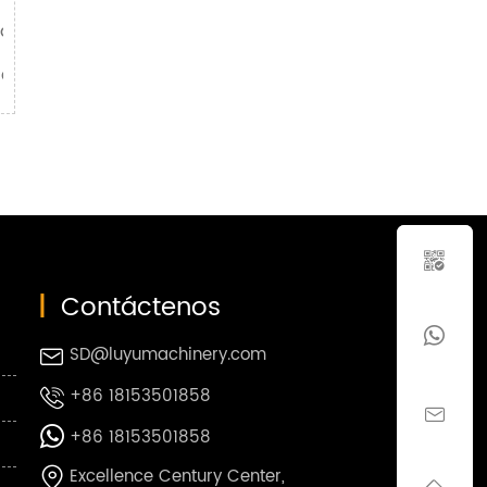
ga
ucharón

|
Contáctenos

SD@luyumachinery.com

+86 18153501858


+86 18153501858

Excellence Century Center,
