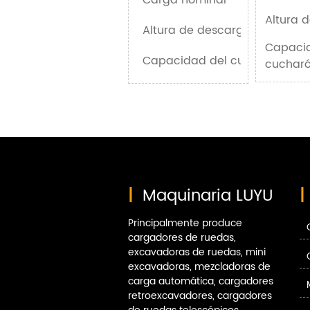
Carga nominal
Altura 
Altura de descarga
Capaci
Capacidad del cucharón
cuchar
|
Maquinaria LUYU
|
Principalmente produce
cargadores de ruedas,
excavadoras de ruedas, mini
excavadoras, mezcladoras de
carga automática, cargadores
retroexcavadores, cargadores