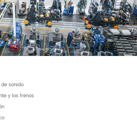
 de sonido
te y los frenos
ón
co