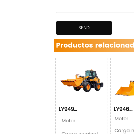
SEND
Productos relaciona
LY949
LY946
Cargadora de
Cargad
Motor
Motor
ruedas
sobre 
compacta
Carga n