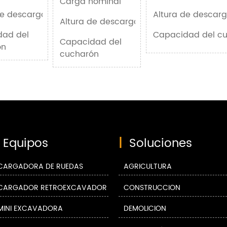
Carga nominal
2000kg
de descarga
3500mm
Altura de descar
Altura de descarga
3500mm
dad del
1.1m³
Capacidad del c
Capacidad del
0.8m³
ón
cucharón
Equipos
|
Soluciones
CARGADORA DE RUEDAS
AGRICULTURA
CARGADOR RETROEXCAVADOR
CONSTRUCCIÓN
MINI EXCAVADORA
DEMOLICIÓN