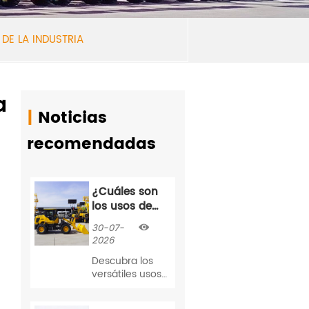
 DE LA INDUSTRIA
a
|
Noticias
recomendadas
¿Cuáles son
los usos de
una
30-07-

cargadora de
2026
ruedas?
Descubra los
Comparación
versátiles usos
entre
.
de las
cargadoras de
cargadoras de
ruedas,