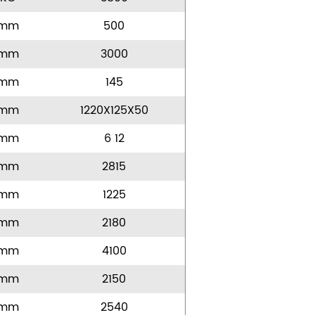
mm
500
mm
3000
mm
145
mm
1220X125X50
mm
6 12
mm
2815
mm
1225
mm
2180
mm
4100
mm
2150
mm
2540