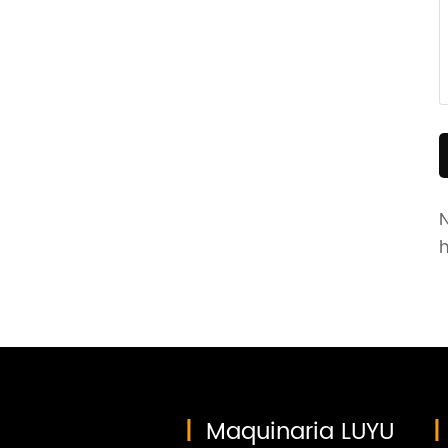
h
|
Maquinaria LUYU
|