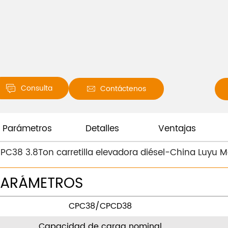
Consulta
Contáctenos


Parámetros
Detalles
Ventajas
PC38 3.8Ton carretilla elevadora diésel-China Luyu 
PARÁMETROS
CPC38/CPCD38
Capacidad de carga nominal