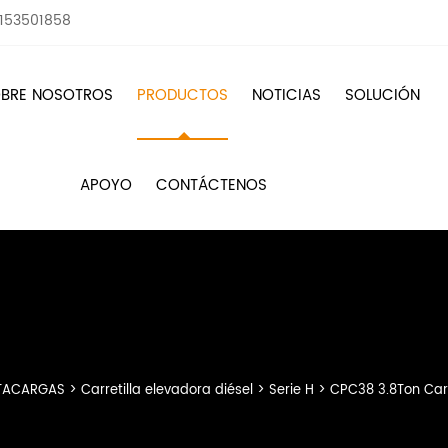
8153501858
BRE NOSOTROS
PRODUCTOS
NOTICIAS
SOLUCIÓN
APOYO
CONTÁCTENOS
TACARGAS
>
Carretilla elevadora diésel
>
Serie H
>
CPC38 3.8Ton Carr