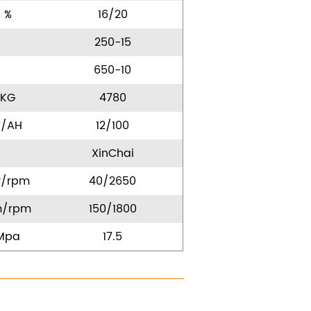
%
16/20
250-15
650-10
KG
4780
V/AH
12/100
XinChai
w/rpm
40/2650
/rpm
150/1800
Mpa
17.5