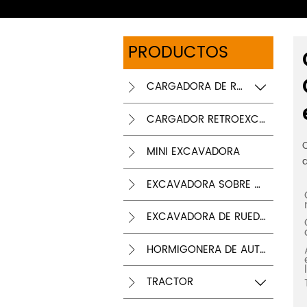
PRODUCTOS
CARGADORA DE RUEDAS


CARGADOR RETROEXCAVADOR

C
MINI EXCAVADORA

EXCAVADORA SOBRE ORUGAS

EXCAVADORA DE RUEDAS

HORMIGONERA DE AUTOCARGA

TRACTOR

