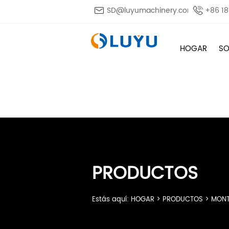

SD@luyumachinery.com

+86 1
HOGAR
SO
PRODUCTOS
Estás aquí:
HOGAR
>
PRODUCTOS
>
MON