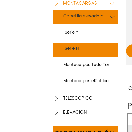
MONTACARGAS


Carretilla elevadora diésel

Serie Y
Serie H
Montacargas Todo Terreno
Montacargas eléctrico
C
TELESCÓPICO

ELEVACIÓN
