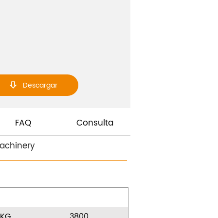
Descargar

FAQ
Consulta
Machinery
KG
3800