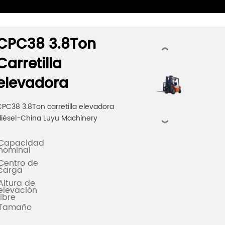
CPC38 3.8Ton
‹
Carretilla
elevadora
PC38 3.8Ton carretilla elevadora
diésel-China Luyu Machinery
›
Capacidad
nominal
Centro de
carga
Altura de
elevación
libre
Tamaño