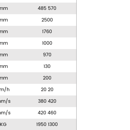
mm
485 570
mm
2500
mm
1760
mm
1000
mm
970
mm
130
mm
200
km/h
20 20
m/s
380 420
m/s
420 460
KG
1950 1300