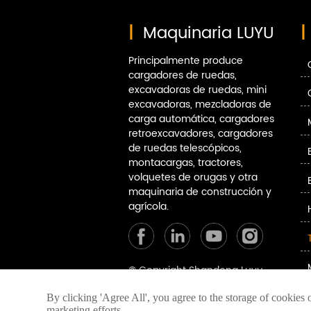
|
Maquinaria LUYU
|
Principalmente produce
cargadores de ruedas,
excavadoras de ruedas, mini
excavadoras, mezcladoras de
carga automática, cargadores
retroexcavadores, cargadores
de ruedas telescópicos,
montacargas, tractores,
volquetes de orugas y otra
maquinaria de construcción y
agrícola.
© Copyright Shandong Luyu
International Trade Co. Ltd. 2024
By clicking 'Agree All', you agree to the storage of cookies 
política de privacidad
marketing efforts.