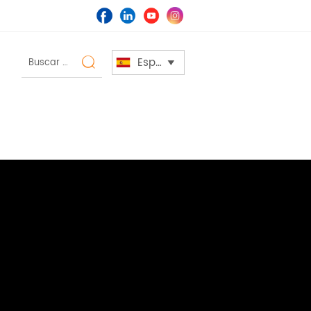
Español

