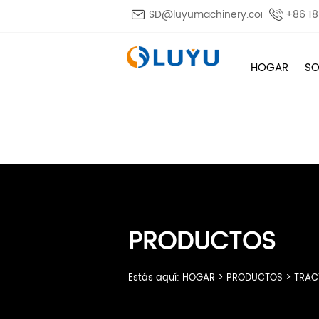

SD@luyumachinery.com

+86 1
HOGAR
SO
PRODUCTOS
Estás aquí:
HOGAR
>
PRODUCTOS
>
TRAC