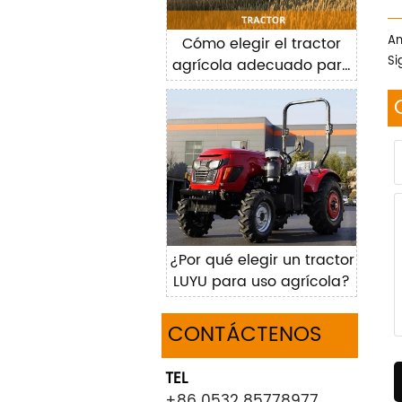
An
Cómo elegir el tractor
Si
agrícola adecuado para
su explotación
¿Por qué elegir un tractor
LUYU para uso agrícola?
CONTÁCTENOS
TEL
+86 0532 85778977