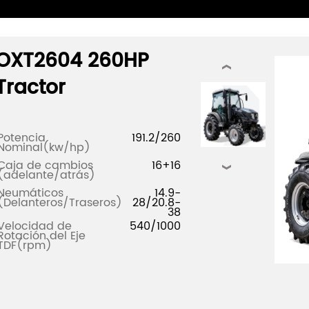
OXT2604 260HP
‹
Tractor
Potencia
191.2/260
Nominal(kw/hp)
Caja de cambios
16+16
›
(adelante/atrás)
Neumáticos
14.9-
(Delanteros/Traseros)
28/20.8-
38
Velocidad de
540/1000
Rotación del Eje
TDF(rpm)