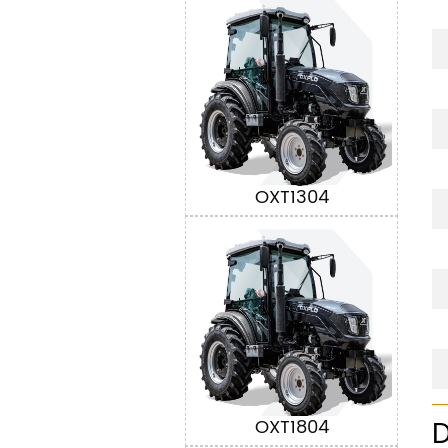
OXT1304
D
OXT1804