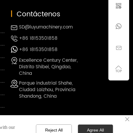

|
Contáctenos

SD@luyumachinery.com

+86 18153501858


+86 18153501858

Excellence Century Center,

Distrito Shibei, Qingdao,

China
Parque industrial Shahe,

Ciudad Laizhou, Provincia
Shandong, China
SILVICULTURA Y EXPLOTACIÓN TALLADA
×
 with our
Reject All
Agree All