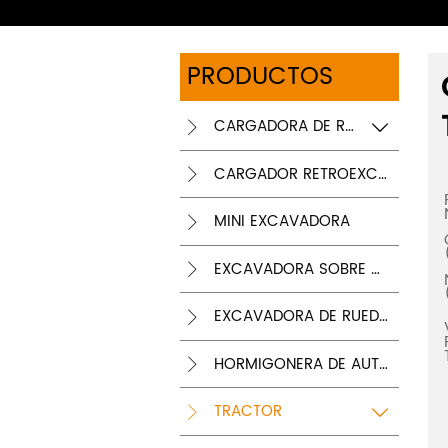
PRODUCTOS
CARGADORA DE RUEDAS


CARGADOR RETROEXCAVADOR

MINI EXCAVADORA

EXCAVADORA SOBRE ORUGAS

EXCAVADORA DE RUEDAS

HORMIGONERA DE AUTOCARGA

TRACTOR

