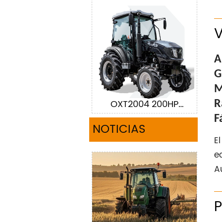
A
G
M
OXT2004 200HP
R
Tractor
F
NOTICIAS
E
e
A