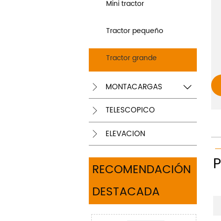
Mini tractor
Tractor pequeño
Tractor grande
MONTACARGAS


TELESCÓPICO

ELEVACIÓN

RECOMENDACIÓN
DESTACADA