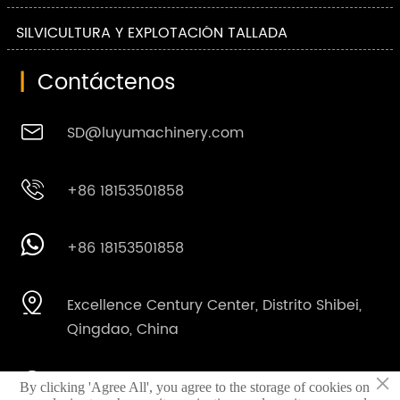
SILVICULTURA Y EXPLOTACIÓN TALLADA
|
Contáctenos

SD@luyumachinery.com

+86 18153501858

+86 18153501858

Excellence Century Center, Distrito Shibei,
Qingdao, China
×

Parque industrial Shahe, Ciudad Laizhou,
By clicking 'Agree All', you agree to the storage of cookies on