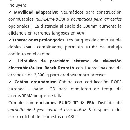
incluyen:
✔
Movilidad adaptativa
: Neumáticos para construcción
conmutables
(8.3-24/14.9-30)
o
neumáticos para arrozales
opcionales | La distancia al suelo de 308mm aumenta la
eficiencia en terrenos fangosos en 40%
✔
Operaciones prolongadas
: Los tanques de combustible
dobles (640L combinados) permiten >10hr de trabajo
continuo en el campo
✔
Hidráulica de precisión
:
sistema de elevación
electrohidráulico Bosch Rexroth
con fuerza máxima de
arranque de 2,300kg para arado/siembra precisos
✔
Cabina ergonómica
: Cabina con certificación ROPS
europea + panel LCD para monitoreo de temp. de
aceite/RPM/códigos de falla
Cumple con
emisiones EURO III & EPA
. Disfrute de
garantía de 3-year para el tren motriz
& respuesta del
centro global de repuestos en 48hr.