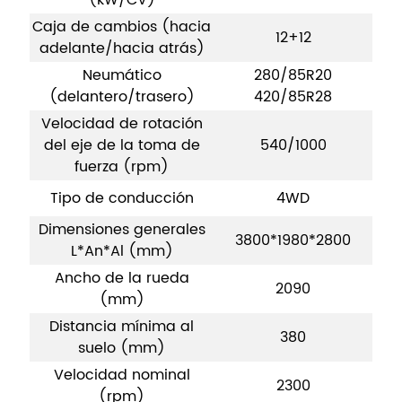
(kW/CV)
Caja de cambios (hacia
12+12
adelante/hacia atrás)
Neumático
280/85R20
(delantero/trasero)
420/85R28
Velocidad de rotación
del eje de la toma de
540/1000
fuerza (rpm)
Tipo de conducción
4WD
Dimensiones generales
3800*1980*2800
L*An*Al (mm)
Ancho de la rueda
2090
(mm)
Distancia mínima al
380
suelo (mm)
Velocidad nominal
2300
(rpm)